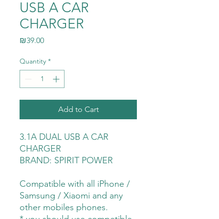
USB A CAR
CHARGER
Price
₪39.00
Quantity
*
Add to Cart
3.1A DUAL USB A CAR
CHARGER
BRAND: SPIRIT POWER
Compatible with all iPhone /
Samsung / Xiaomi and any
other mobiles phones.
* you should use competible