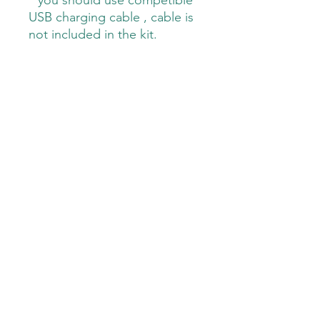
USB charging cable , cable is
not included in the kit.
Kit:
- 3.1A DUAL USB car charger
- Safety manual
HEBREW
מטען רכב 3.1 אמפר DUAL USB מבית
SPIRIT POWER
מאושר תקן ישראלי.
תואם לכל הטלפונים הסלולאריים כולל
שיומי, סמסונג, אייפון
sharon@spirit10.com
הערכה כוללת:
©2023 by SPIRIT POWER. Proudly created with Wix.com
- מטען רכב