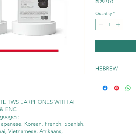
Price
₪299.00
Quantity
*
HEBREW
TE TWS EARPHONES WITH AI
 & ENC
anguages:
Japanese, Korean, French, Spanish,
ai, Vietnamese, Afrikaans,