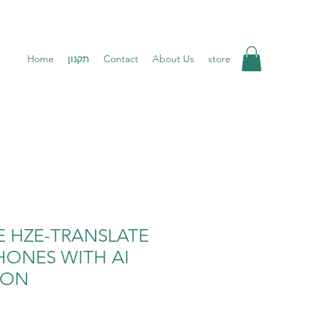
Home
תקנון
Contact
About Us
store
E HZE-TRANSLATE
HONES WITH AI
ION