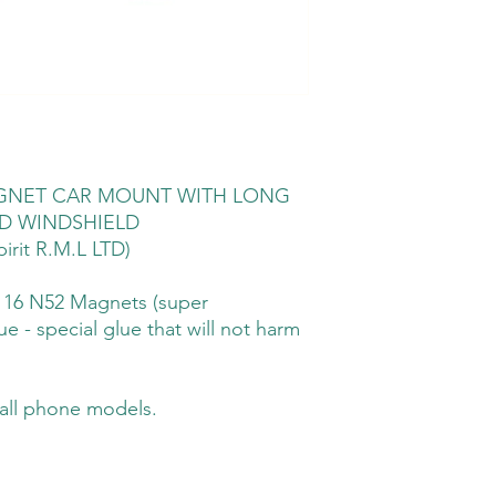
- 2  הכיסוי (עובד גם
GNET CAR MOUNT WITH LONG
D WINDSHIELD
rit R.M.L LTD)
h 16 N52 Magnets (super
e - special glue that will not harm
 all phone models.