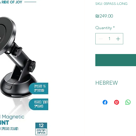
SKU: 05PASS-LONG
Price
₪249.00
Quantity
*
HEBREW
ך, מתאים גם לשמשה
מעמד איכותי לרכב עם מגנט, סופר חזק - 16 מגנטים
מאפשר מיקום