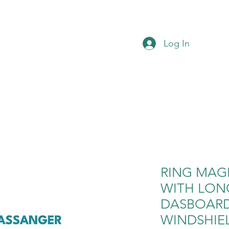
Log In
RING MAG
WITH LON
DASBOAR
WINDSHIE